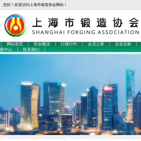
您好！欢迎访问上海市锻造协会网站！
┊
网站首页
┊
协会概况
┊
行规行约
┊
会员之家
┊
企业达标
┊
载中心
┊
联系我们
┊