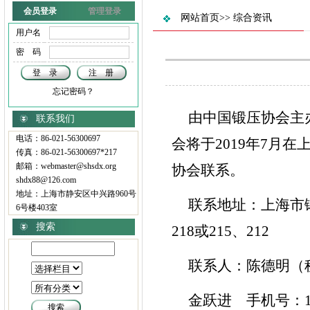
会员登录
管理登录
网站首页
>>
综合资讯
用户名
密 码
忘记密码？
由中国锻压协会主
联系我们
电话：86-021-56300697
会将于2019年7月
传真：86-021-56300697*217
邮箱：webmaster@shsdx.org
协会联系。
shdx88@126.com
地址：上海市静安区中兴路960号
联系地址：上海市锻造
6号楼403室
搜索
218或215、212
联系人：陈德明（秘书
金跃进 手机号：138